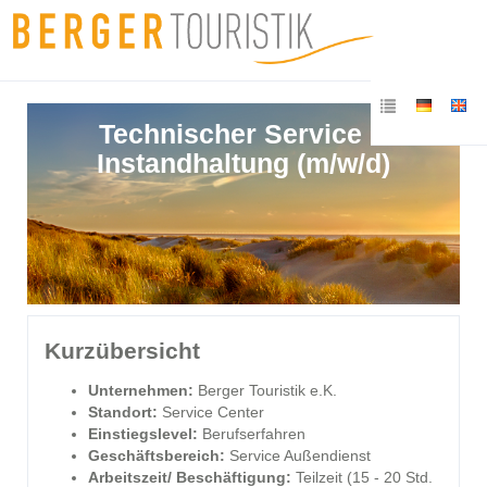
Technischer Service &
Instandhaltung (m/w/d)
Kurzübersicht
Unternehmen:
Berger Touristik e.K.
Standort:
Service Center
Einstiegslevel:
Berufserfahren
Geschäftsbereich:
Service Außendienst
Arbeitszeit/ Beschäftigung:
Teilzeit (15 - 20 Std.