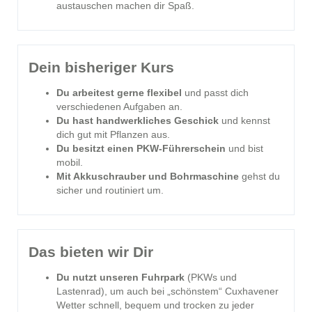
austauschen machen dir Spaß.
Dein bisheriger Kurs
Du arbeitest gerne flexibel
und passt dich
verschiedenen Aufgaben an.
Du hast handwerkliches Geschick
und kennst
dich gut mit Pflanzen aus.
Du besitzt einen PKW-Führerschein
und bist
mobil.
Mit Akkuschrauber und Bohrmaschine
gehst du
sicher und routiniert um.
Das bieten wir Dir
Du nutzt unseren Fuhrpark
(PKWs und
Lastenrad), um auch bei „schönstem“ Cuxhavener
Wetter schnell, bequem und trocken zu jeder